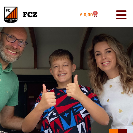
0
€
0,00