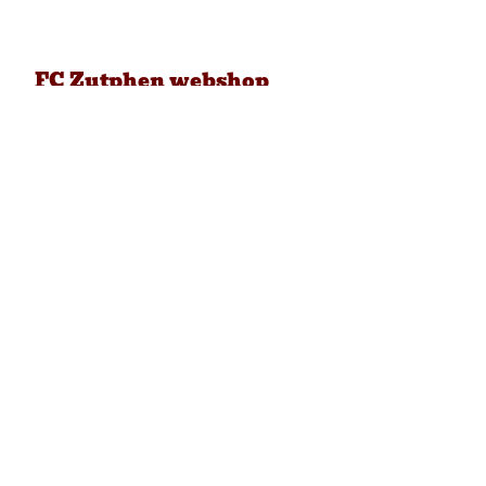
FC Zutphen webshop
Online shop
Retourbeleid
Algemene voorwaarden
Contact
FC Zutphen
Meijerinkpad 1
7207 ED Zutphen