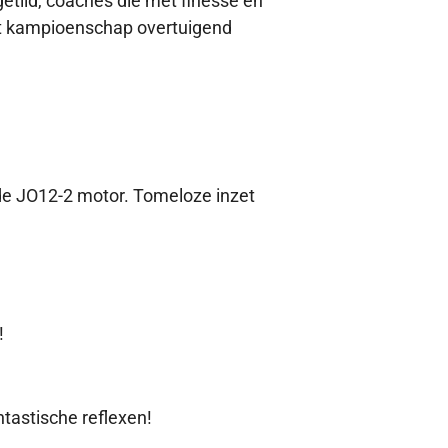
etild, coaches die met finesse en
et kampioenschap overtuigend
de JO12-2 motor. Tomeloze inzet
!
tastische reflexen!