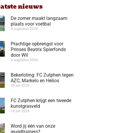
aatste nieuws
De zomer maakt langzaam
plaats voor voetbal
4 augustus 2026
Prachtige opbrengst voor
Prinses Beatrix Spierfonds
door Wil
4 augustus 2026
Bekerloting: FC Zutphen tegen
AZC, Markelo en Helios
30 juli 2026
FC Zutphen krijgt een tweede
kunstgrasveld
18 juli 2026
Word jij één van onze
jeugdtrainers?