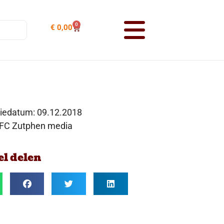
0
€
0,00
tiedatum:
09.12.2018
 FC Zutphen media
el delen