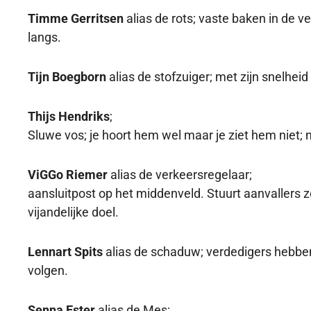
Timme Gerritsen
alias de rots; vaste baken in de v
langs.
Tijn Boegborn
alias de stofzuiger; met zijn snelheid
Thijs Hendriks
;
Sluwe vos; je hoort hem wel maar je ziet hem niet; 
ViGGo Riemer
alias de verkeersregelaar;
aansluitpost op het middenveld. Stuurt aanvallers z
vijandelijke doel.
Lennart Spits
alias de schaduw; verdedigers hebbe
volgen.
Senna Ester
alias de Mes;