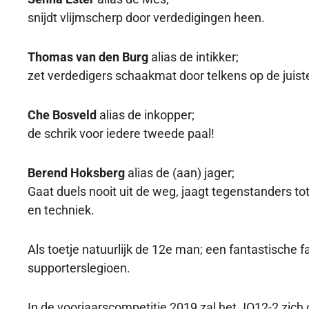
snijdt vlijmscherp door verdedigingen heen.
Thomas van den Burg
alias de intikker;
zet verdedigers schaakmat door telkens op de juiste
Che Bosveld
alias de inkopper;
de schrik voor iedere tweede paal!
Berend Hoksberg
alias de (aan) jager;
Gaat duels nooit uit de weg, jaagt tegenstanders t
en techniek.
Als toetje natuurlijk de 12e man; een fantastische 
supporterslegioen.
In de voorjaarscompetitie 2019 zal het JO12-2 zich