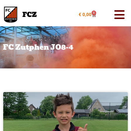
0
€
0,00
FC Zutphen JO8-4