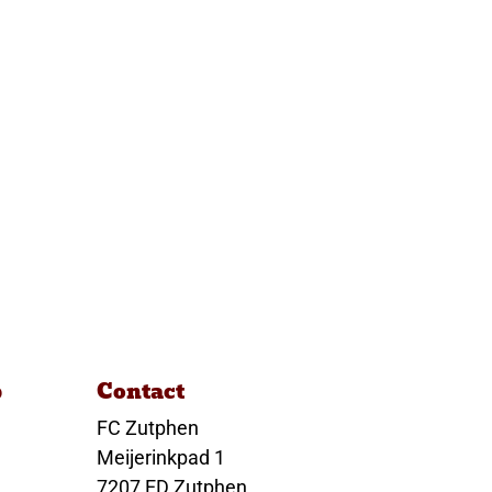
p
Contact
FC Zutphen
Meijerinkpad 1
7207 ED Zutphen