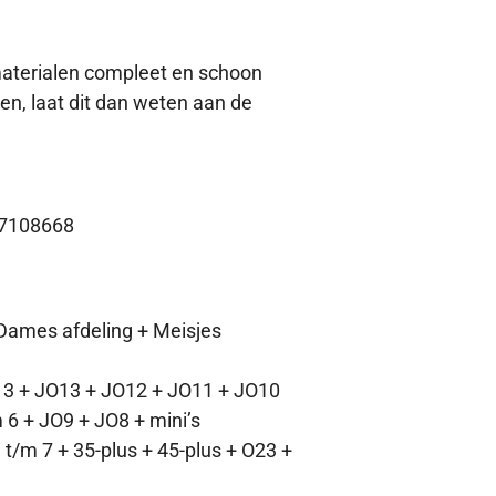
materialen compleet en schoon
en, laat dit dan weten aan de
-27108668
 Dames afdeling + Meisjes
m 3 + JO13 + JO12 + JO11 + JO10
 6 + JO9 + JO8 + mini’s
 t/m 7 + 35-plus + 45-plus + O23 +