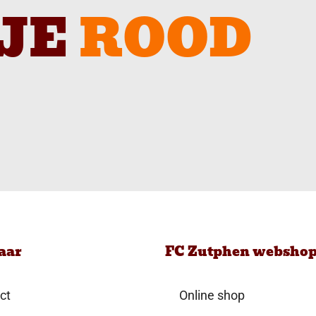
JE
ROOD
aar
FC Zutphen websho
ct
Online shop