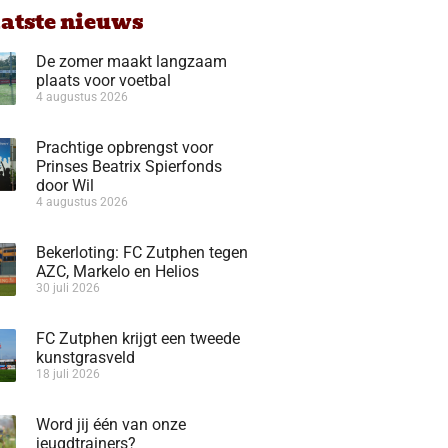
aatste nieuws
De zomer maakt langzaam
plaats voor voetbal
4 augustus 2026
Prachtige opbrengst voor
Prinses Beatrix Spierfonds
door Wil
4 augustus 2026
Bekerloting: FC Zutphen tegen
AZC, Markelo en Helios
30 juli 2026
FC Zutphen krijgt een tweede
kunstgrasveld
18 juli 2026
Word jij één van onze
jeugdtrainers?