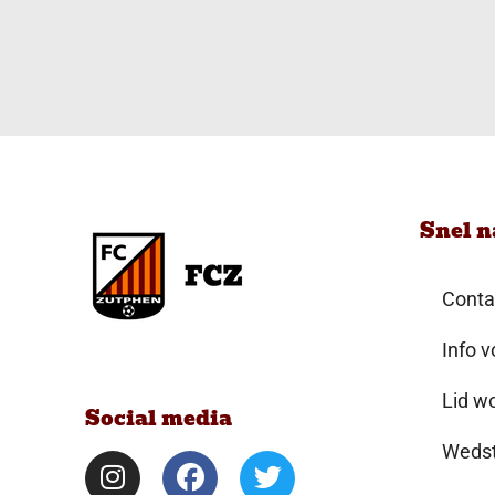
Snel n
Conta
Info v
Lid w
Social media
Wedst