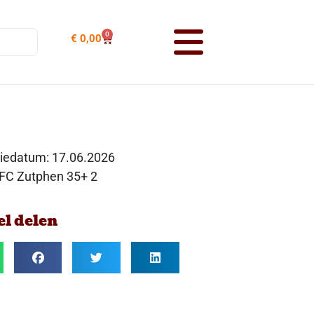
0
€
0,00
tiedatum:
17.06.2026
 FC Zutphen 35+ 2
el delen