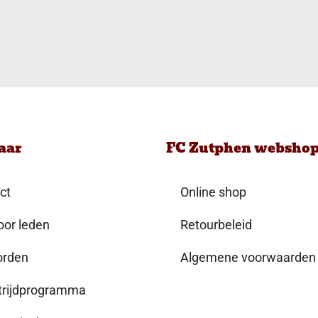
aar
FC Zutphen websho
ct
Online shop
oor leden
Retourbeleid
orden
Algemene voorwaarden
rijdprogramma