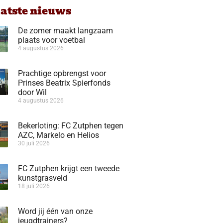
aatste nieuws
De zomer maakt langzaam
plaats voor voetbal
4 augustus 2026
Prachtige opbrengst voor
Prinses Beatrix Spierfonds
door Wil
4 augustus 2026
Bekerloting: FC Zutphen tegen
AZC, Markelo en Helios
30 juli 2026
FC Zutphen krijgt een tweede
kunstgrasveld
18 juli 2026
Word jij één van onze
jeugdtrainers?