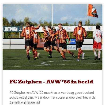
FC Zutphen – AVW ’66 in beeld
FC Zutphen en AVW ’66 maakten er vandaag geen boeiend
schouwspel van. Maar door het scoreverloop bleef het in de
2e helft wel lange tijd