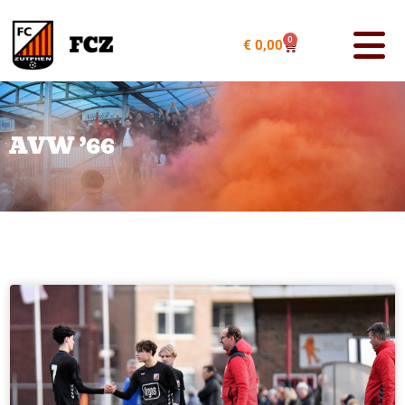
0
€
0,00
AVW ’66