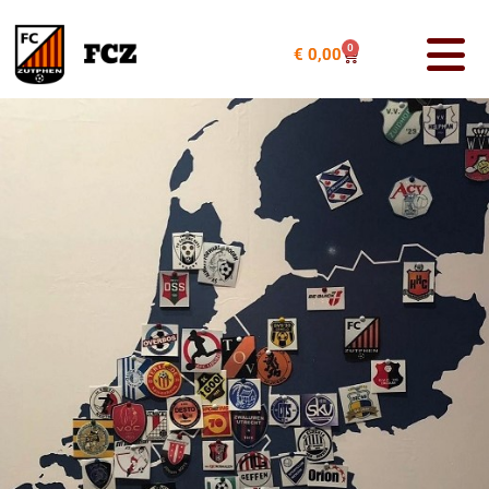
0
€
0,00