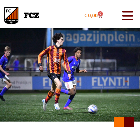
0
€
0,00