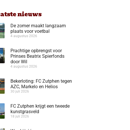
aatste nieuws
De zomer maakt langzaam
plaats voor voetbal
4 augustus 2026
Prachtige opbrengst voor
Prinses Beatrix Spierfonds
door Wil
4 augustus 2026
Bekerloting: FC Zutphen tegen
AZC, Markelo en Helios
30 juli 2026
FC Zutphen krijgt een tweede
kunstgrasveld
18 juli 2026