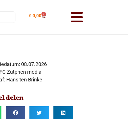
0
€
0,00
tiedatum:
08.07.2026
 FC Zutphen media
af: Hans ten Brinke
el delen