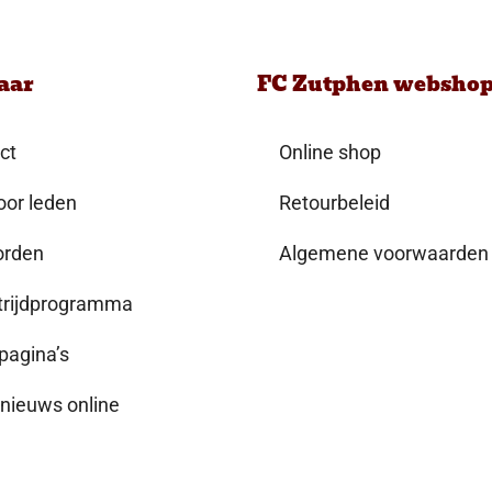
aar
FC Zutphen websho
ct
Online shop
oor leden
Retourbeleid
orden
Algemene voorwaarden
rijdprogramma
agina’s
nieuws online