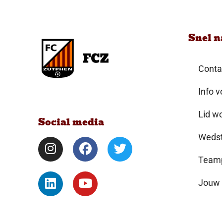
Snel n
Conta
Info v
Lid w
Social media
Wedst
Teamp
Jouw 