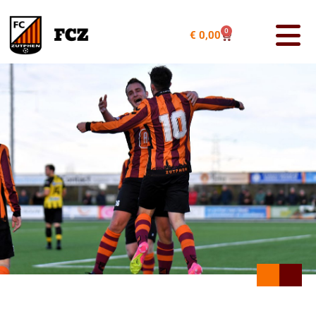
0
€
0,00