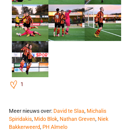
1
Meer nieuws over:
David te Slaa
,
Michalis
Spiridakis
,
Mido Blok
,
Nathan Greven
,
Niek
Bakkerweerd
,
PH Almelo