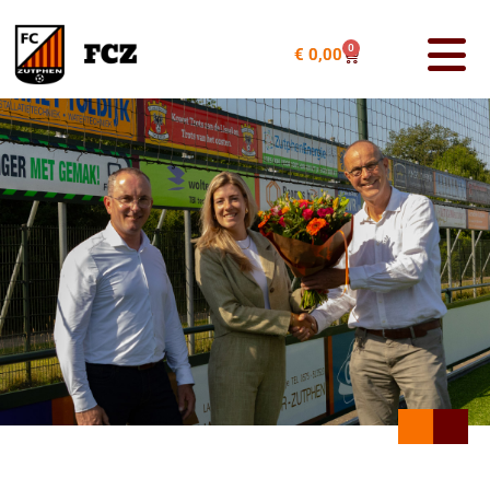
0
€
0,00