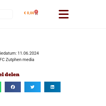
0
€
0,00
tiedatum:
11.06.2024
 FC Zutphen media
el delen