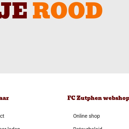
JE
ROOD
aar
FC Zutphen websho
ct
Online shop