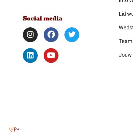
Info v
Lid w
Social media
Wedst
Teamp
Jouw 