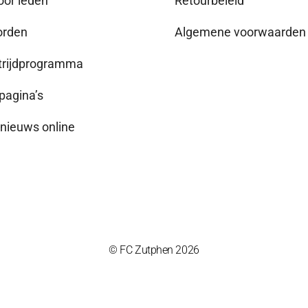
oor leden
Retourbeleid
orden
Algemene voorwaarden
rijdprogramma
agina’s
nieuws online
© FC Zutphen 2026