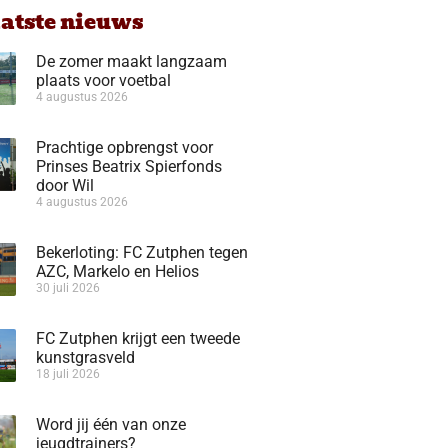
aatste nieuws
De zomer maakt langzaam
plaats voor voetbal
4 augustus 2026
Prachtige opbrengst voor
Prinses Beatrix Spierfonds
door Wil
4 augustus 2026
Bekerloting: FC Zutphen tegen
AZC, Markelo en Helios
30 juli 2026
FC Zutphen krijgt een tweede
kunstgrasveld
18 juli 2026
Word jij één van onze
jeugdtrainers?