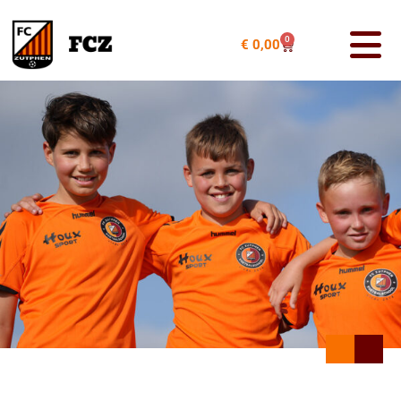
0
€
0,00