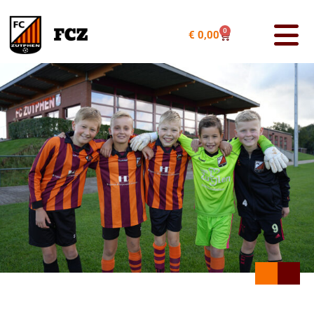
0
€
0,00