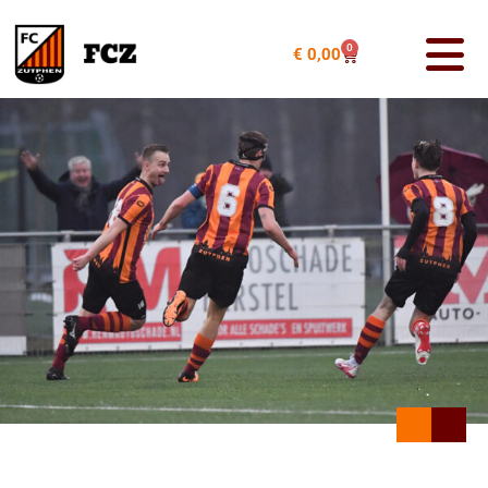
0
€
0,00