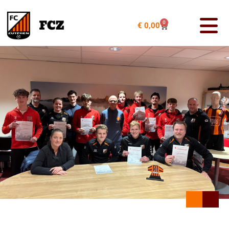
0
€
0,00