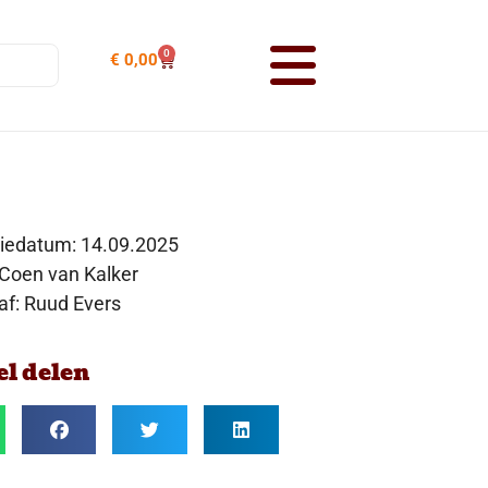
0
€
0,00
tiedatum:
14.09.2025
 Coen van Kalker
af: Ruud Evers
el delen