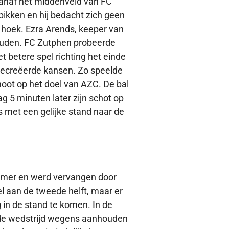
vanaf het middenveld van FC
pikken en hij bedacht zich geen
e hoek. Ezra Arends, keeper van
houden. FC Zutphen probeerde
 betere spel richting het einde
e gecreëerde kansen. Zo speelde
hoot op het doel van AZC. De bal
ag 5 minuten later zijn schot op
s met een gelijke stand naar de
kamer en werd vervangen door
 aan de tweede helft, maar er
g in de stand te komen. In de
 de wedstrijd wegens aanhouden