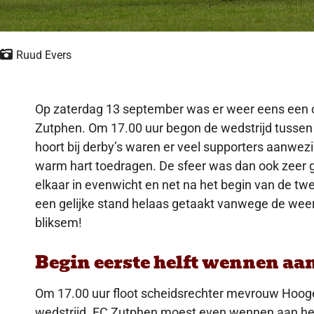
Ruud Evers
Op zaterdag 13 september was er weer eens een o
Zutphen. Om 17.00 uur begon de wedstrijd tussen
hoort bij derby’s waren er veel supporters aanwez
warm hart toedragen. De sfeer was dan ook zeer 
elkaar in evenwicht en net na het begin van de tw
een gelijke stand helaas getaakt vanwege de we
bliksem!
Begin eerste helft wennen aa
Om 17.00 uur floot scheidsrechter mevrouw Hoogen
wedstrijd. FC Zutphen moest even wennen aan he