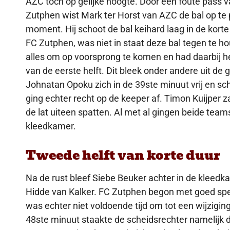
AZC toch op gelijke hoogte. Door een foute pass 
Zutphen wist Mark ter Horst van AZC de bal op te 
moment. Hij schoot de bal keihard laag in de kort
FC Zutphen, was niet in staat deze bal tegen te 
alles om op voorsprong te komen en had daarbij het
van de eerste helft. Dit bleek onder andere uit d
Johnatan Opoku zich in de 39ste minuut vrij en sc
ging echter recht op de keeper af. Timon Kuijper z
de lat uiteen spatten. Al met al gingen beide team
kleedkamer.
Tweede helft van korte duur
Na de rust bleef Siebe Beuker achter in de kleed
Hidde van Kalker. FC Zutphen begon met goed spel
was echter niet voldoende tijd om tot een wijzigin
48ste minuut staakte de scheidsrechter namelijk