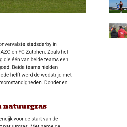
nvervalste stadsderby in
 AZC en FC Zutphen. Zoals het
ig die één van beide teams een
goed. Beide teams hielden
eede helft werd de wedstrijd met
ersomstandigheden. Donder en
n natuurgras
dijk voor de start van de
t natuurgras. Met name de