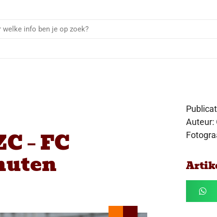
Publica
Auteur:
C – FC
Fotogra
nuten
Artik