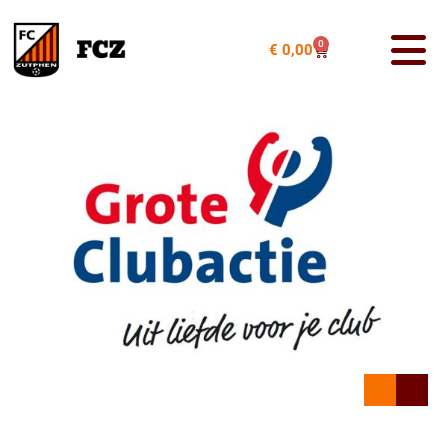
0
€
0,00